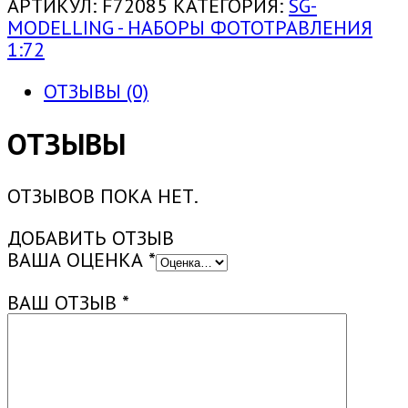
1:72
АРТИКУЛ:
F72085
КАТЕГОРИЯ:
SG-
ДЕРЖАТЕЛИ
MODELLING - НАБОРЫ ФОТОТРАВЛЕНИЯ
КАНИСТР
1:72
АРМИИ
ИЗРАИЛЯ
ОТЗЫВЫ (0)
(ФТД)
ОТЗЫВЫ
ОТЗЫВОВ ПОКА НЕТ.
ДОБАВИТЬ ОТЗЫВ
ВАША ОЦЕНКА
*
ВАШ ОТЗЫВ
*