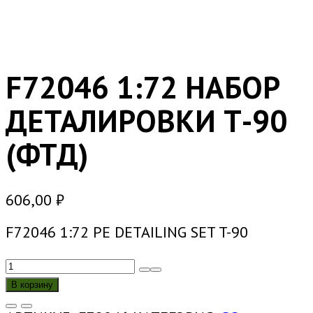
F72046 1:72 НАБОР
ДЕТАЛИРОВКИ Т-90
(ФТД)
606,00
₽
F72046 1:72 PE DETAILING SET T-90
КОЛИЧЕСТВО
ТОВАРА
В корзину
F72046