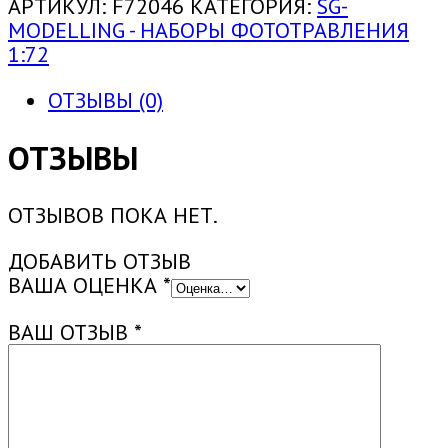
1:72
АРТИКУЛ:
F72046
КАТЕГОРИЯ:
SG-
НАБОР
MODELLING - НАБОРЫ ФОТОТРАВЛЕНИЯ
ДЕТАЛИРОВКИ
1:72
Т-90
(ФТД)
ОТЗЫВЫ (0)
ОТЗЫВЫ
ОТЗЫВОВ ПОКА НЕТ.
ДОБАВИТЬ ОТЗЫВ
ВАША ОЦЕНКА
*
ВАШ ОТЗЫВ
*