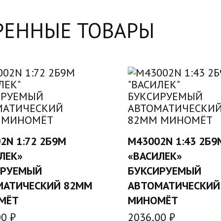
РЕННЫЕ ТОВАРЫ
2N 1:72 2Б9М
M43002N 1:43 2Б9
В КОРЗИНУ
В КОРЗИН
ЛЕК»
«ВАСИЛЕК»
ИРУЕМЫЙ
БУКСИРУЕМЫЙ
МАТИЧЕСКИЙ 82ММ
АВТОМАТИЧЕСКИЙ
МЁТ
МИНОМЁТ
00
₽
2036,00
₽