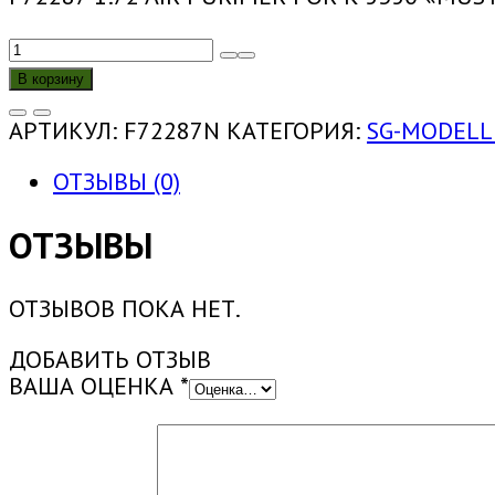
КОЛИЧЕСТВО
ТОВАРА
В корзину
F72287N
1:72
АРТИКУЛ:
F72287N
КАТЕГОРИЯ:
SG-MODELL
ВОЗДУХООЧИСТИТЕЛЬ
ДЛЯ
ОТЗЫВЫ (0)
К-5350
«МУСТАНГ»
ОТЗЫВЫ
(ПРЯМАЯ
ПЕЧАТЬ)
ОТЗЫВОВ ПОКА НЕТ.
ДОБАВИТЬ ОТЗЫВ
ВАША ОЦЕНКА
*