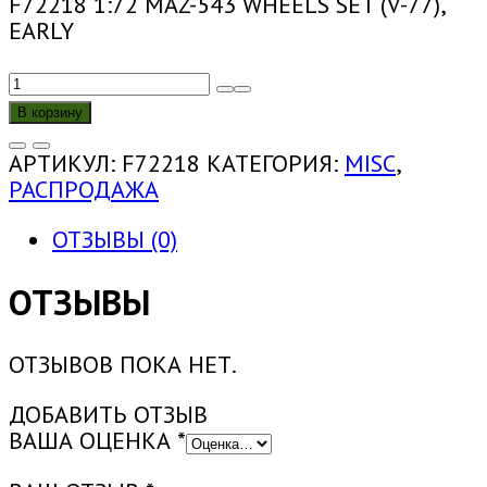
F72218 1:72 MAZ-543 WHEELS SET (V-77),
EARLY
КОЛИЧЕСТВО
ТОВАРА
В корзину
F72218
1:72
АРТИКУЛ:
F72218
КАТЕГОРИЯ:
MISC
,
КОМПЛЕКТ
РАСПРОДАЖА
КОЛЕС
ДЛЯ
ОТЗЫВЫ (0)
МАЗ-543
(В-77),
ОТЗЫВЫ
РАННИЕ
ОТЗЫВОВ ПОКА НЕТ.
ДОБАВИТЬ ОТЗЫВ
ВАША ОЦЕНКА
*