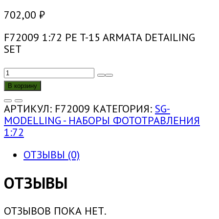
702,00
₽
F72009 1:72 PE T-15 ARMATA DETAILING
SET
КОЛИЧЕСТВО
ТОВАРА
В корзину
F72009
1:72
АРТИКУЛ:
F72009
КАТЕГОРИЯ:
SG-
НАБОР
MODELLING - НАБОРЫ ФОТОТРАВЛЕНИЯ
ДЕТАЛИРОВКИ
1:72
ТБМП
Т-15"АРМАТА"
ОТЗЫВЫ (0)
(ФТД)
ОТЗЫВЫ
ОТЗЫВОВ ПОКА НЕТ.