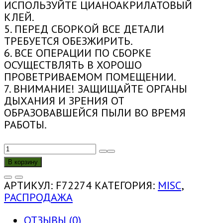
ИСПОЛЬЗУЙТЕ ЦИАНОАКРИЛАТОВЫЙ
КЛЕЙ.
5. ПЕРЕД СБОРКОЙ ВСЕ ДЕТАЛИ
ТРЕБУЕТСЯ ОБЕЗЖИРИТЬ.
6. ВСЕ ОПЕРАЦИИ ПО СБОРКЕ
ОСУЩЕСТВЛЯТЬ В ХОРОШО
ПРОВЕТРИВАЕМОМ ПОМЕЩЕНИИ.
7. ВНИМАНИЕ! ЗАЩИЩАЙТЕ ОРГАНЫ
ДЫХАНИЯ И ЗРЕНИЯ ОТ
ОБРАЗОВАВШЕЙСЯ ПЫЛИ ВО ВРЕМЯ
РАБОТЫ.
КОЛИЧЕСТВО
ТОВАРА
В корзину
F72274
1:72
АРТИКУЛ:
F72274
КАТЕГОРИЯ:
MISC
,
АВТОМОБИЛЬНЫЙ
РАСПРОДАЖА
КОМПЛЕКТ
ДЛЯ
ОТЗЫВЫ (0)