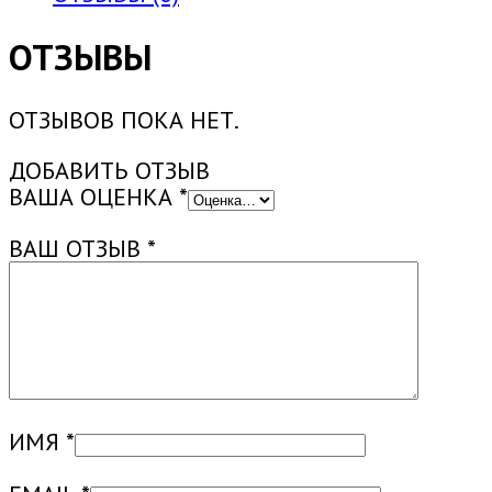
СПЕЦ.
ОБРАБОТКИ
ОТЗЫВЫ
ВОЕННОЙ
ТЕХНИКИ
ОТЗЫВОВ ПОКА НЕТ.
ДК-4,
4ШТ
ДОБАВИТЬ ОТЗЫВ
ВАША ОЦЕНКА
*
ВАШ ОТЗЫВ
*
ИМЯ
*