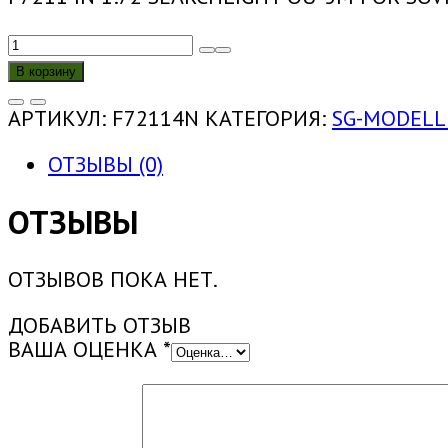
КОЛИЧЕСТВО
ТОВАРА
В корзину
F72114N
1:72
АРТИКУЛ:
F72114N
КАТЕГОРИЯ:
SG-MODELL
ПРОЖЕКТОР
ОУ-5М
ОТЗЫВЫ (0)
ДЛЯ
СОВЕТСКИХ/
ОТЗЫВЫ
РОССИЙСКИХ
БТТ.
ОТЗЫВОВ ПОКА НЕТ.
5ШТ
(ПРЯМАЯ
ДОБАВИТЬ ОТЗЫВ
ПЕЧАТЬ)
ВАША ОЦЕНКА
*