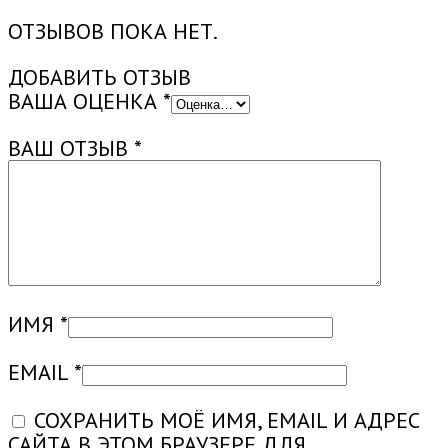
ДИСК
ОТЗЫВОВ ПОКА НЕТ.
20
ДЮЙМОВ,
ДОБАВИТЬ ОТЗЫВ
ПРЯМАЯ
ВАША ОЦЕНКА
*
ПЕЧАТЬ)
ВАШ ОТЗЫВ
*
ИМЯ
*
EMAIL
*
СОХРАНИТЬ МОЁ ИМЯ, EMAIL И АДРЕС
САЙТА В ЭТОМ БРАУЗЕРЕ ДЛЯ