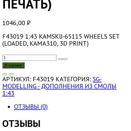
ПЕЧАТЬ)
1046,00
₽
F43019 1:43 KAMSKIJ-65115 WHEELS SET
(LOADED, KAMA310, 3D PRINT)
КОЛИЧЕСТВО
ТОВАРА
В корзину
F43019
1:43
АРТИКУЛ:
F43019
КАТЕГОРИЯ:
SG-
КОМПЛЕКТ
MODELLING - ДОПОЛНЕНИЯ ИЗ СМОЛЫ
КОЛЕС
1:43
ДЛЯ
КАМСКИЙ-65115
ОТЗЫВЫ (0)
(ПОД
НАГРУЗКОЙ,
ОТЗЫВЫ
КАМА310,