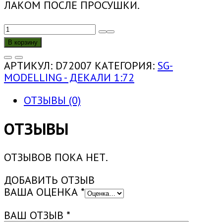
ЛАКОМ ПОСЛЕ ПРОСУШКИ.
КОЛИЧЕСТВО
ТОВАРА
В корзину
D72007
1:72
АРТИКУЛ:
D72007
КАТЕГОРИЯ:
SG-
НАБОР
MODELLING - ДЕКАЛИ 1:72
ДЕКАЛЕЙ
ДЛЯ
ОТЗЫВЫ (0)
РЗСО
«ГРАД»
ОТЗЫВЫ
БМ-21
В
ОТЗЫВОВ ПОКА НЕТ.
ЗОНЕ
СВО
ДОБАВИТЬ ОТЗЫВ
ВАША ОЦЕНКА
*
ВАШ ОТЗЫВ
*