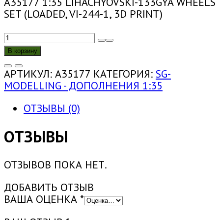
A35177 1:35 LIHACHYOVSKI-133GYA WHEELS
SET (LOADED, VI-244-1, 3D PRINT)
КОЛИЧЕСТВО
ТОВАРА
В корзину
A35177
1:35
АРТИКУЛ:
A35177
КАТЕГОРИЯ:
SG-
КОМПЛЕКТ
MODELLING - ДОПОЛНЕНИЯ 1:35
КОЛЕС
ДЛЯ
ОТЗЫВЫ (0)
ЛИХАЧЁВСКИЙ-133ГЯ
(ПОД
ОТЗЫВЫ
НАГРУЗКОЙ,
ВИ-244-
ОТЗЫВОВ ПОКА НЕТ.
1,
3D
ДОБАВИТЬ ОТЗЫВ
ПЕЧАТЬ)
ВАША ОЦЕНКА
*