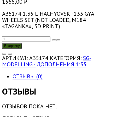
1566,00
₽
A35174 1:35 LIHACHYOVSKI-133 GYA
WHEELS SET (NOT LOADED, M184
«TAGANKA», 3D PRINT)
КОЛИЧЕСТВО
ТОВАРА
В корзину
A35174
1:35
АРТИКУЛ:
A35174
КАТЕГОРИЯ:
SG-
КОМПЛЕКТ
MODELLING - ДОПОЛНЕНИЯ 1:35
КОЛЕС
ДЛЯ
ОТЗЫВЫ (0)
ЛИХАЧЁВСКИЙ-133ГЯ
(БЕЗ
ОТЗЫВЫ
НАГРУЗКИ,
М184
ОТЗЫВОВ ПОКА НЕТ.
«ТАГАНКА»,
3D