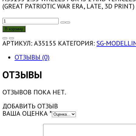
(GREAT PATRIOTIC WAR ERA, LATE, 3D PRINT)
КОЛИЧЕСТВО
ТОВАРА
В корзину
A35155
1:35
АРТИКУЛ:
A35155
КАТЕГОРИЯ:
SG-MODELLIN
ОПОРНЫЕ
КАТКИ
ОТЗЫВЫ (0)
ИС-2
И
ОТЗЫВЫ
МАШИН
НА
ОТЗЫВОВ ПОКА НЕТ.
БАЗЕ
(ВОЕННЫЙ
ДОБАВИТЬ ОТЗЫВ
ПЕРИОД,
ВАША ОЦЕНКА
*
ПОЗДНЯЯ
ВЕРСИЯ,
3Д