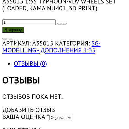
A35015 1:35 TYPHOON-VDV WHEELS SET
(LOADED, KAMA NU401, 3D PRINT)
КОЛИЧЕСТВО
ТОВАРА
В корзину
A35015
1:35
АРТИКУЛ:
A35015
КАТЕГОРИЯ:
SG-
КОМПЛЕКТ
MODELLING - ДОПОЛНЕНИЯ 1:35
КОЛЕС
ДЛЯ
ОТЗЫВЫ (0)
ТАЙФУН-
ВДВ
ОТЗЫВЫ
(ПОД
НАГРУЗКОЙ,
ОТЗЫВОВ ПОКА НЕТ.
KAMA
NU401,
ДОБАВИТЬ ОТЗЫВ
ПРЯМАЯ
ВАША ОЦЕНКА
*
ПЕЧАТЬ)